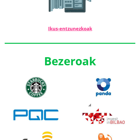
Ikus-entzunezkoak
Bezeroak