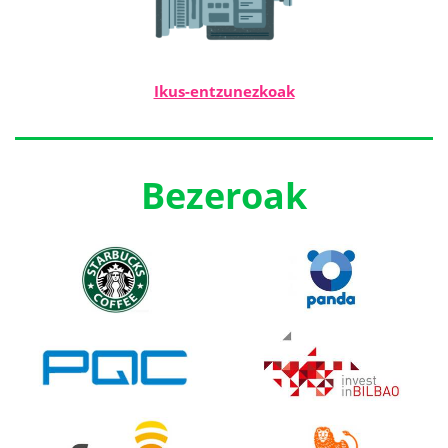
Ikus-entzunezkoak
Bezeroak