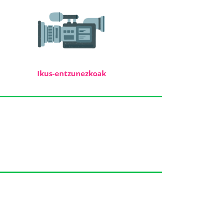
Ikus-entzunezkoak