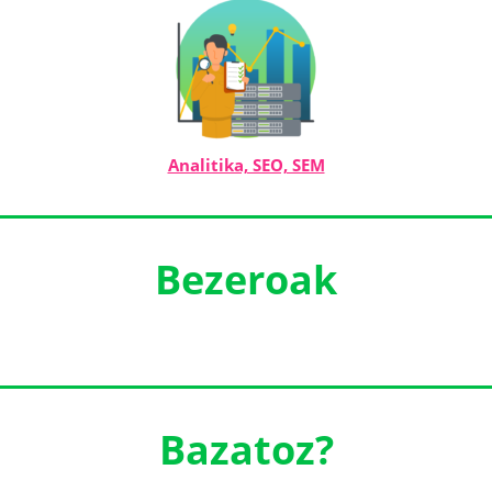
Analitika, SEO, SEM
Bezeroak
Bazatoz?